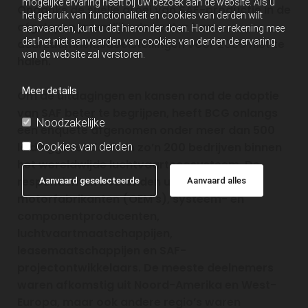
mogelijke ervaring heeft bij uw bezoek aan de website. Als u
Ondanks de snelle groei van SAF-productie in de
het gebruik van functionaliteit en cookies van derden wilt
afgelopen jaren, lijkt de sector haar
aanvaarden, kunt u dat hieronder doen. Houd er rekening mee
dat het niet aanvaarden van cookies van derden de ervaring
duurzaamheidsdoelstellingen voor 2030 niet te
van de website zal verstoren.
halen.
Meer details
Om de uitdagingen en kansen rond de adoptie
van SAF beter te begrijpen, heeft BCG onlangs
Noodzakelijke
een enquête afgenomen onder meer dan 500
leidinggevenden van zo’n 200 bedrijven binnen
Cookies van derden
het wereldwijde luchtvaartecosysteem. De
respondenten bestonden uit vliegtuig- en
Aanvaard geselecteerde
Aanvaard alles
motorfabrikanten (OEM’s), systeem- en
componentproducenten,
luchtvaartmaatschappijen,
leasemaatschappijen en SAF-
projectontwikkelaars. De meeste deelnemers
waren afkomstig uit Noord-Amerika en West-
Europa, maar ook andere regio’s waren