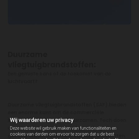
Duurzame
vliegtuigbrandstoffen:
Een gemiste kans of de toekomst van de
luchtvaart?
Duurzame vliegtuigbrandstoffen (SAF) bieden
een enorme kans om de commerciële
Wij waarderen uw privacy
luchtvaartsector te verduurzamen. Toch doen
de meeste spelers in de industrie nog niet
Deze website wil gebruik maken van functionaliteiten en
cookies van derden om ervoor te zorgen dat u de best
genoeg om dit potentieel volledig te benutten.