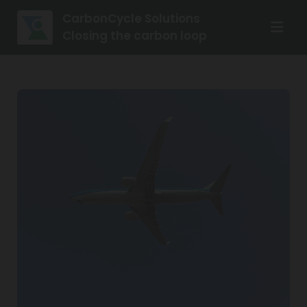
CarbonCycle Solutions
Closing the carbon loop