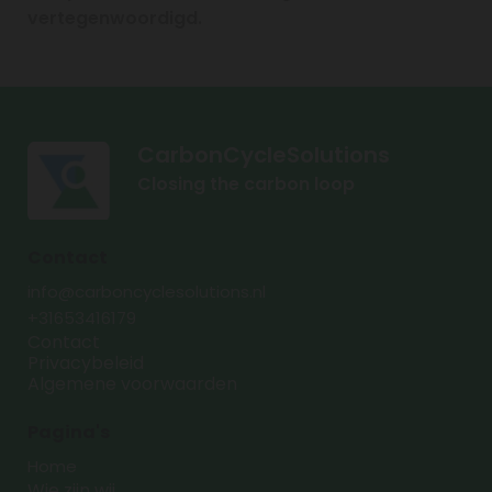
vertegenwoordigd.
CarbonCycleSolutions
Closing the carbon loop
Contact
info@carboncyclesolutions.nl
+31653416179
Contact
Privacybeleid
Algemene voorwaarden
Pagina's
Home
Wie zijn wij